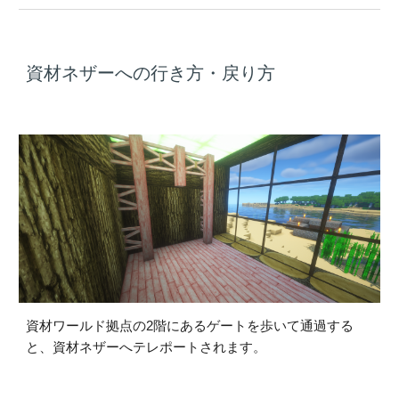
資材
ネザー
への行き方・戻り方
資材ワールド拠点の
2
階にあるゲートを歩いて通過する
と、
資材ネザーへテレポートされます。