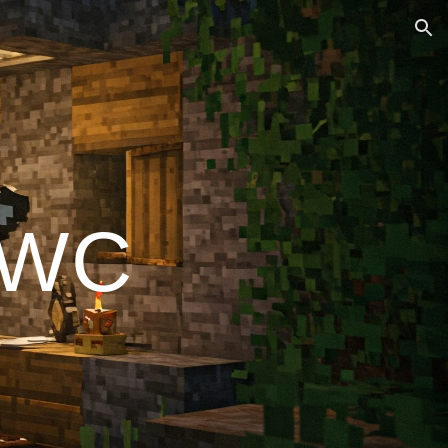
ion
LWC